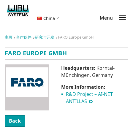
Menu
China
主页
合作伙伴
研究与开发
FARO Europe GmbH
FARO EUROPE GMBH
Headquarters:
Korntal-
Münchingen, Germany
More Information:
R&D Project – AI-NET
ANTILLAS
Back