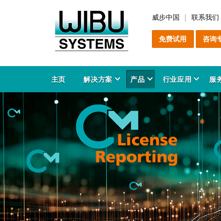
威步中国
联系我们
免费试用
咨询
主页
解决方案
产品
行业应用
服
软
C
增
售
服
产
P
关
软
C
防
咨
安
解
C
教
产
知
能
产
工
领