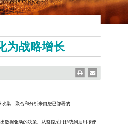
Wind River VxWorks 集成
ion
CodeMeter SDK
IT安全俱乐部
on
WibuKey
认证证书
联系威步
 保护套件
pt 保护套
转化为战略增长
它能够收集、聚合和分析来自您已部署的
做出数据驱动的决策。从监控采用趋势到启用按使