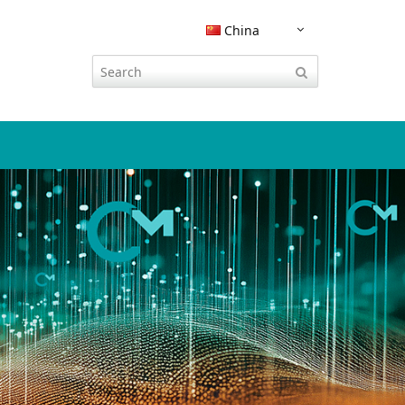
China
嵌入式软件安全
CodeMeter 集成
流程工业
运营服务
技术参数表
威步杂志
研究与开发
活动
现知识产
CODESYS 集成
KEYnote 文章
展会与活动
云授权
智慧交通
技术支持
认证证书
tal
Integration with instellix
杂志收藏
INNO DAYS
习应用和
Rockwell Studio 5000 集成
路演
欧盟《网络韧性法案》合规性
其它行业软件加密
联系方式
学习与在线活动
SAP EMS 集成
黑客大赛
网络研讨会
文档保护
CodeMeter SDK
SAP ERP 集成
生态系统
博客
PDF文档保护
Siemens TIA Portal 集成
播客
IT安全之家