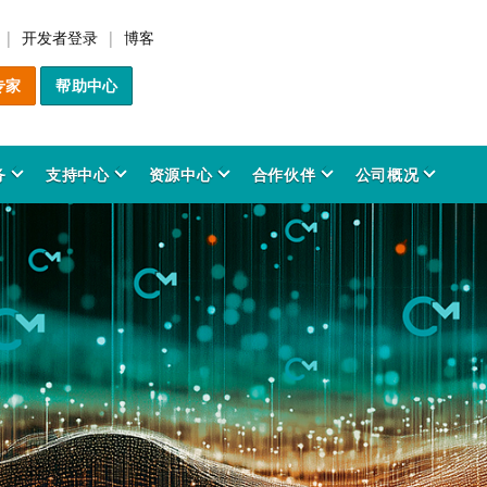
开发者登录
博客
专家
帮助中心
务
支持中心
资源中心
合作伙伴
公司概况
解决方案
产品
行业应用
服务
支持中心
资源中心
合作伙伴
公司概况
件货币化管理
odeMeter SDK
材制造与3D打印
前咨询服务
务平台
品与方案洞察
artner Program
于我们
IP Protection
CodeMeter 许可管理
金融法律科技
专业服务
用户资源
时事资讯
行业协会
创新历程
软件加密产品介绍
事实与数据
在增材制造中保护和变
CodeMeter 许可中心
软件最终用户
时事资讯档案室
创新成果
件保护
odeMeter 四维协同模型
务安全系统
询服务
全公告
决方案合作伙伴
图像处理与感知
培训服务
技术委员会
信息图表
愿景与价值观
CodeMeter License Por
奖项
权
PC软件
开发者资源
成功案例
个性化培训
质量管理
保护人工智能与机器学
CodeMeter 许可报告
专利
odeMeter 核心技术
育科研
品预警
工业自动化系统
识库
Server软件
软件开发商
成功案例
企业责任
研究与开发
数据
CodeMeter Runtime
白皮书
CodeMeter 软件加密工具
新手教程
源电网管理
品 FAQ
社会参与
文化传媒
License Server 网络授权
行业应用
研究报告
软件授权管理
新闻中心
AxProtector
CodeMeter TMR 网络授权
手册与用户指南
应用场景
程设计软件
导层与组织架构
医疗科技
与ERP系统整合
IxProtector
新闻稿