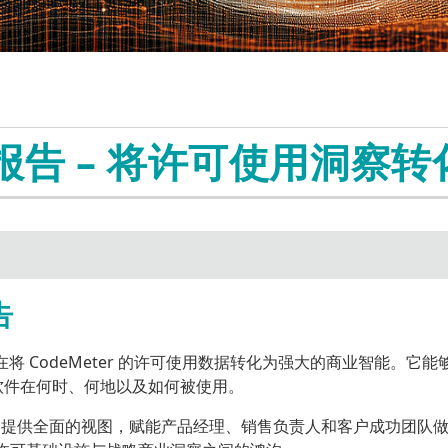
CodeMeter Embedded嵌入式
管理团队
在线激活
AxProtector IP Protect
媒体报道
加密
全球分支机构
IxProtector IP Protecti
媒体库
CodeMeter µEmbedded
AxProtector .NET
社交媒体
CodeMeter Core API
AxProtector Java
CodeMeter Protection Only 许
AxProtector Python
可
AxProtector JavaScri
许可报告 – 将许可使用洞察
CodeMeter 试用版许可
件
注册登记获取演示版本
AxProtector CmE
ExProtector
cense Models
Blurry Box
密狗系列
身份验证
硬件加密狗
CodeMeter 证书保管库
告
云锁
轻云锁
软锁
旨在将 CodeMeter 的许可使用数据转化为强大的商业智能。
面了解软件在何时、何地以及如何被使用。
访问，提供全面的视图，赋能产品经理、销售负责人和客户成功团队