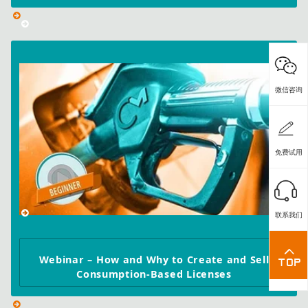
微信咨询
免费试用
联系我们
Webinar – How and Why to Create and Sell
Consumption-Based Licenses