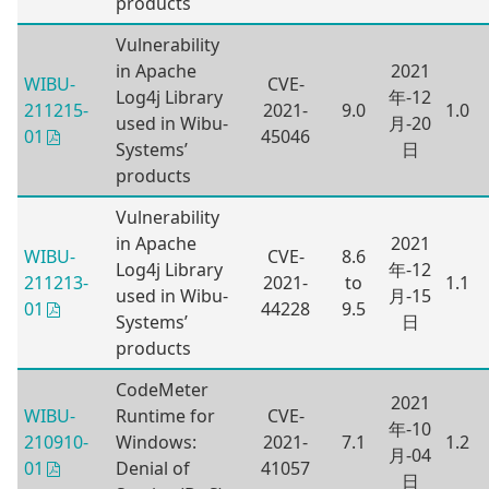
products
Vulnerability
in Apache
2021
WIBU-
CVE-
Log4j Library
年-12
211215-
2021-
9.0
1.0
used in Wibu-
月-20
45046
01
Systems’
日
products
Vulnerability
in Apache
2021
WIBU-
CVE-
8.6
Log4j Library
年-12
211213-
2021-
to
1.1
used in Wibu-
月-15
44228
9.5
01
Systems’
日
products
CodeMeter
2021
WIBU-
Runtime for
CVE-
年-10
210910-
Windows:
2021-
7.1
1.2
月-04
Denial of
41057
01
日