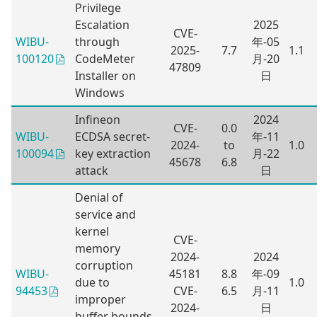
Privilege
Escalation
2025
CVE-
WIBU-
through
年-05
2025-
7.7
1.1
CodeMeter
月-20
100120
47809
Installer on
日
Windows
Infineon
2024
CVE-
0.0
WIBU-
ECDSA secret-
年-11
2024-
to
1.0
key extraction
月-22
100094
45678
6.8
attack
日
Denial of
service and
kernel
CVE-
memory
2024-
2024
corruption
WIBU-
45181
8.8
年-09
due to
1.0
CVE-
6.5
月-11
94453
improper
2024-
日
buffer bounds