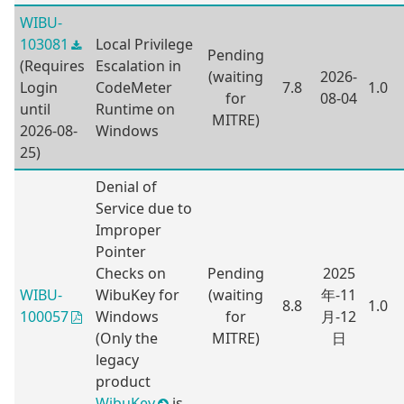
WIBU-
103081
Local Privilege
Pending
(Requires
Escalation in
(waiting
2026-
Login
CodeMeter
7.8
1.0
for
08-04
until
Runtime on
MITRE)
2026-08-
Windows
25)
Denial of
Service due to
Improper
Pointer
Checks on
Pending
2025
WIBU-
WibuKey for
(waiting
年-11
8.8
1.0
Windows
for
月-12
100057
(Only the
MITRE)
日
legacy
product
WibuKey
is