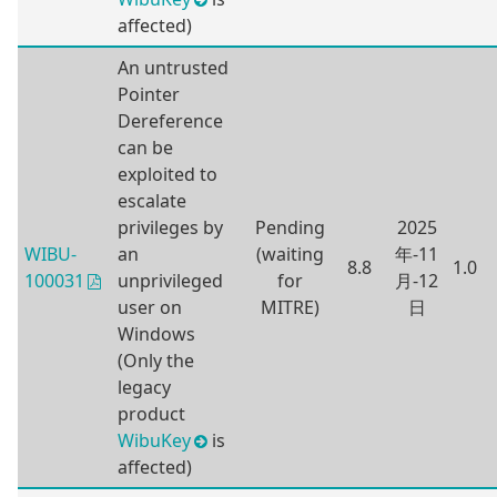
affected)
An untrusted
Pointer
Dereference
can be
exploited to
escalate
privileges by
Pending
2025
WIBU-
an
(waiting
年-11
8.8
1.0
unprivileged
for
月-12
100031
user on
MITRE)
日
Windows
(Only the
legacy
product
WibuKey
is
affected)