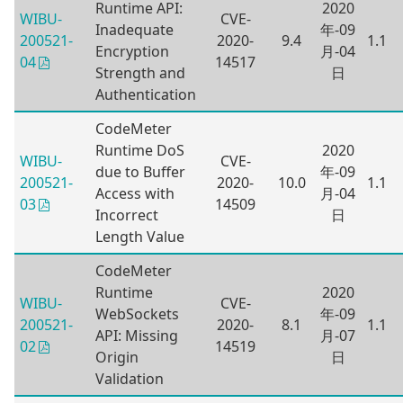
Runtime API:
2020
WIBU-
CVE-
Inadequate
年-09
200521-
2020-
9.4
1.1
Encryption
月-04
14517
04
Strength and
日
Authentication
CodeMeter
Runtime DoS
2020
WIBU-
CVE-
due to Buffer
年-09
200521-
2020-
10.0
1.1
Access with
月-04
14509
03
Incorrect
日
Length Value
CodeMeter
Runtime
2020
WIBU-
CVE-
WebSockets
年-09
200521-
2020-
8.1
1.1
API: Missing
月-07
14519
02
Origin
日
Validation