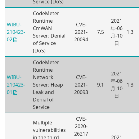
Service (DoS)
CodeMeter
Runtime
2021
WIBU-
CVE-
CmWAN
年-06
210423-
2021-
7.5
1.3
Server: Denial
月-10
20094
02
of Service
日
(DoS)
CodeMeter
Runtime
2021
WIBU-
Network
CVE-
年-06
210423-
Server: Heap
2021-
9.1
1.3
月-10
Leak and
20093
01
日
Denial of
Service
CVE-
Multiple
2020-
vulnerabilities
26217
in the third-
2021