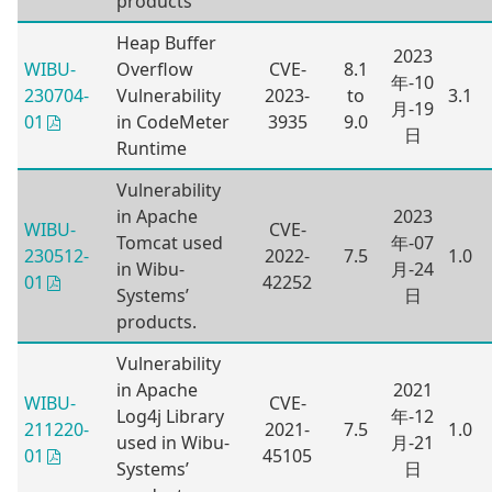
products
Heap Buffer
2023
WIBU-
Overflow
CVE-
8.1
年-10
230704-
Vulnerability
2023-
to
3.1
月-19
in CodeMeter
3935
9.0
01
日
Runtime
Vulnerability
in Apache
2023
WIBU-
CVE-
Tomcat used
年-07
230512-
2022-
7.5
1.0
in Wibu-
月-24
42252
01
Systems’
日
products.
Vulnerability
in Apache
2021
WIBU-
CVE-
Log4j Library
年-12
211220-
2021-
7.5
1.0
used in Wibu-
月-21
45105
01
Systems’
日