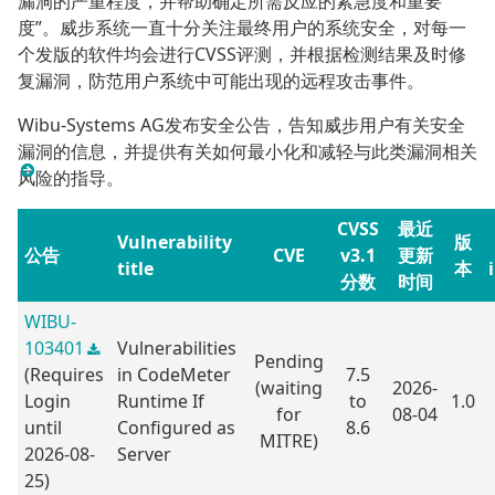
漏洞的严重程度，并帮助确定所需反应的紧急度和重要
度”。威步系统一直十分关注最终用户的系统安全，对每一
个发版的软件均会进行CVSS评测，并根据检测结果及时修
复漏洞，防范用户系统中可能出现的远程攻击事件。
Wibu-Systems AG发布安全公告，告知威步用户有关安全
漏洞的信息，并提供有关如何最小化和减轻与此类漏洞相关
风险的指导。
CVSS
最近
Vulnerability
版
公告
CVE
v3.1
更新
title
本
分数
时间
WIBU-
103401
Vulnerabilities
Pending
(Requires
in CodeMeter
7.5
(waiting
2026-
Login
Runtime If
to
1.0
for
08-04
until
Configured as
8.6
MITRE)
2026-08-
Server
25)