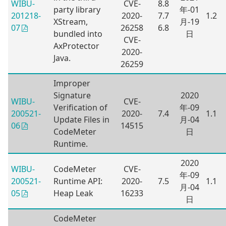
WIBU-
CVE-
8.8
party library
年-01
201218-
2020-
7.7
1.2
XStream,
月-19
26258
6.8
07
bundled into
日
CVE-
AxProtector
2020-
Java.
26259
Improper
Signature
2020
WIBU-
CVE-
Verification of
年-09
200521-
2020-
7.4
1.1
Update Files in
月-04
14515
06
CodeMeter
日
Runtime.
2020
WIBU-
CodeMeter
CVE-
年-09
200521-
Runtime API:
2020-
7.5
1.1
月-04
Heap Leak
16233
05
日
CodeMeter