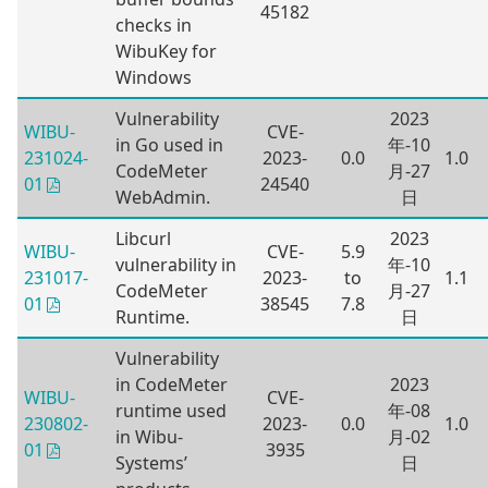
45182
checks in
WibuKey for
Windows
Vulnerability
2023
WIBU-
CVE-
in Go used in
年-10
231024-
2023-
0.0
1.0
CodeMeter
月-27
24540
01
WebAdmin.
日
Libcurl
2023
WIBU-
CVE-
5.9
vulnerability in
年-10
231017-
2023-
to
1.1
CodeMeter
月-27
38545
7.8
01
Runtime.
日
Vulnerability
in CodeMeter
2023
WIBU-
CVE-
runtime used
年-08
230802-
2023-
0.0
1.0
in Wibu-
月-02
3935
01
Systems’
日