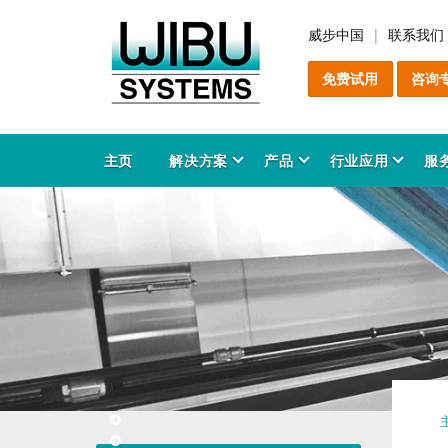
威步中国
联系我们
免费试用
咨询
主页
解决方案
产品
行业应用
服
软
C
增
售
服
产
P
关
软
C
防
咨
安
解
C
教
产
知
能
产
工
领