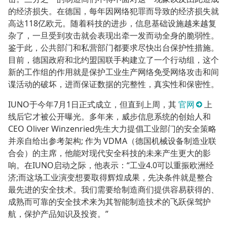
的经济损失。在德国，每年因网络犯罪而导致的经济损失就
高达118亿欧元。随着科技的进步，信息基础设施越来越复
杂了，一旦受到攻击就会表现出牵一发而动全身的脆弱性。
鉴于此，公共部门和私营部门都要求尽快出台保护性措施。
目前，德国政府和北约盟国联手构建立了一个行动组，这个
新的工作组的作用就是保护工业生产网络免受网络攻击和间
谍活动的破坏，进而保证数据的完整性，真实性和保密性。
IUNO于今年7月1日正式成立，但直到上周，其
官网
上
线后它才被公开曝光。多年来，威步信息系统的创始人和
CEO Oliver Winzenried先生大力提倡工业部门的安全策略
并亲自给出参考架构; 作为 VDMA（德国机械设备制造业联
合会）的主席，他能对现代安全科技的未来产生更大的影
响。在IUNO启动之际，他表示：“工业4.0可以重振欧洲经
济;而这场工业演变想要取得辉煌成果，先决条件就是整合
最先进的安全技术。我们需要给制造商们提供容易获得的、
成熟而可靠的安全技术来为其智能制造技术的飞跃保驾护
航，保护产品知识及投资。”