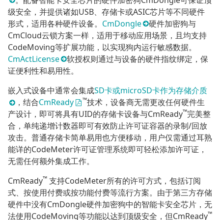
级安全，并提供诸如USB、存储卡或ASIC芯片等不同硬件
形式，适用各种硬件设备。
CmDongle
硬件加密狗与
CmCloud云锁方案一样，适用于移动应用场景，且均支持
CodeMoving等扩展功能，以实现狗内运行敏感数据。
CmActLicense
软授权则通过与设备的硬件指纹绑定，保
证便利性和易用性。
嵌入式设备中通常会集成
SD卡或microSD卡作为存储介质
™
，结合
CmReady
技术，设备商无需更改任何硬件生
™
产设计，即可将具有UID的存储卡设备与CmReady
完美整
合，单纯递增计数器即可有效防止许可证容器的录制/回放
攻击。普通存储卡简单易用也方便移动，用户仅需通过耳熟
能详的CodeMeter许可证管理系统即可轻松添加许可证，
无需任何额外集成工作。
™
CmReady
支持CodeMeter所有的许可方式，包括订阅
式、按使用付费或按功能付费等流行方案。由于第三方存储
硬件中没有CmDongle硬件加密狗中的智能卡安全芯片，无
™
法使用CodeMoving等功能以达到顶级安全，但CmReady