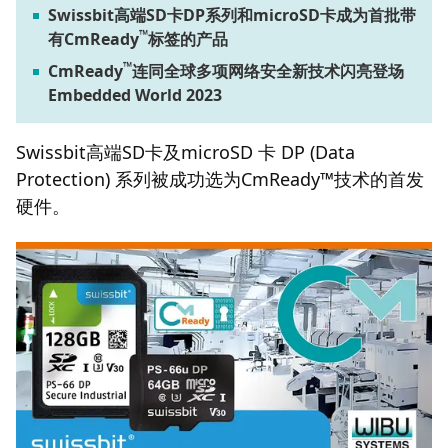
Swissbit高端
SD
卡
DP
系列和
microSD
卡成为首批带
™
有CmReady
标签的产品
™
CmReady
连同全球多项网络安全新技术闪亮登场
Embedded World 2023
Swissbit高端SD卡及microSD 卡 DP (Data
Protection) 系列被成功选为CmReady™技术的首发
硬件。