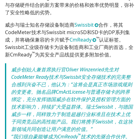
与存储硬件结合的新方案带来的价格和效率优势明显，弥补
了安全性略低的劣势。
威步与瑞士知名存储设备制造商
Swissbit
合作，将其
CodeMeter技术与Swissbit microSD和SD卡的DP系列集
™
成，并将确保兼容的卡片赋予
CmReady
认证标签。
Swissbit工业级存储卡为设备制造商和工业厂商的首选，全
™
新CmReady
为其安全产品线提供更多附加价值。
威步创始人兼首席执行官Oliver Winzenried先生对
CodeMeter Ready技术与Swissbit安全存储技术的完美整
合感到兴奋不已，他认为：“这将会是真正市场游戏规则
的变更者。驰名品牌CmActLicense与普通存储卡的跨界
绑定，充分发挥德国威步在软件保护及授权管理方面的
技术影响力，持续扩大受益群体。瑞士Swissbit，与德国
威步一样，同样致力于制造超越行业标准且在技术上优
于同类竞品的高性能产品。我们将携手Swissbit，在这块
新领域共同创造让用户满意的价值。”
™
“我们很自豪能够成为CmReady
技术的先驱合作伙伴。