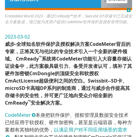
Embedded World 2023 - 通过CmReady™技术，Swissbit DP存储卡已完成安
全方案集成，现已能为其用户提供CodeMeter软件保护及授权管理功能。
2023-03-02
威步
-
全球知名软件保护及授权解决方案
CodeMeter
背后的
专家，正将其无与伦比的专业技术引入一个全新的硬件领
™
域。
CmReady
系统将
CodeMeter
功能引入大容量存储认
证设备中，此方案极具吸引力、备受开发者认可，填补了其
硬件加密锁
CmDongle
的顶级安全和软授权
CmActLicense
超级便利之间的空白。
Swissbit--SD
卡、
microSD
卡高端
DP
系列的制造商，通过与威步合作提高其
存储卡的安全性，并可更广泛地向受众介绍全新的
™
CmReady
安全解决方案。
CodeMeter
本身把软件保护、授权管理及数据安全技术
已经应用于软授权、硬件加密狗，甚至是云端容器，每种方
案都有其独特的优势，
以满足用户对不同应用场景的需求
。配备智能卡安全芯片的硬件加密狗CmDongle可保证顶