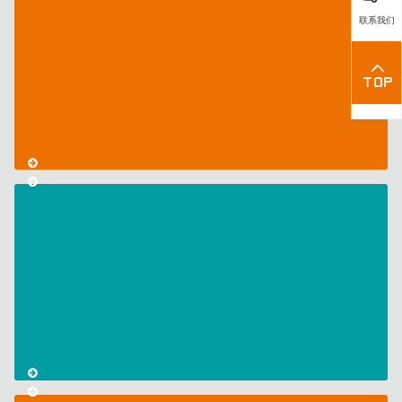
I
联系我们
am
interested
in
CmReady
mass
storage
devices
SD
and
microSD
cards
for
industrial
applications