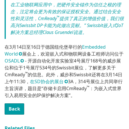
在工业物联网应用中，把硬件安全锚作为信任之根的理
念，注定将会更为有效的保证授权安全。通过结合安全
™
性和灵活性，CmReady
提供了真正的增值价值，我们很
高兴Swissbit DP卡能为此做出贡献。” Swissbit嵌入式IoT
解决方案总经理Claus Gruendel说道。
在3月14日至16日于德国纽伦堡举行的
Embedded
World
展会上，欢迎嵌入式和物联网设备工程师访问位于
OSADL
- 开源自动化开发实验室4号展厅168号的威步展
位和位于1号展厅534号的Swissbit展位，了解更多关于
™
CmReady
的信息。此外，威步和Swissbit还将在3月14日
上午11:30，
在SD协会的展台
3A，314号展位上共同举行
™
主旨演讲，题目是“存储卡启用CmReady
：为嵌入式世界
引入易用安全的IP保护解决方案”。
Back
Related Files