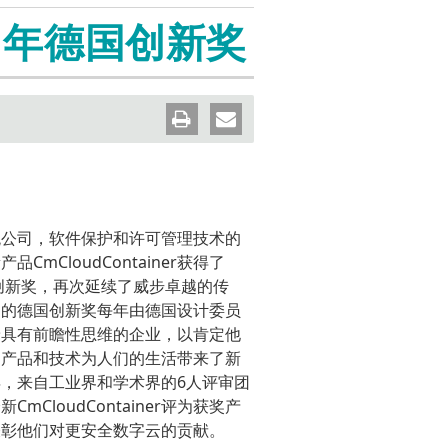
Wind River VxWorks 集成
ion
CodeMeter SDK
IT安全俱乐部
1年德国创新奖
on
WibuKey
认证证书
联系威步
 保护套件
pt 保护套
统公司，软件保护和许可管理技术的
CmCloudContainer获得了
国创新奖，再次延续了威步卓越的传
目的德国创新奖每年由德国设计委员
予具有前瞻性思维的企业，以肯定他
的产品和技术为人们的生活带来了新
，来自工业界和学术界的6人评审团
CmCloudContainer评为获奖产
表彰他们对更安全数字云的贡献。