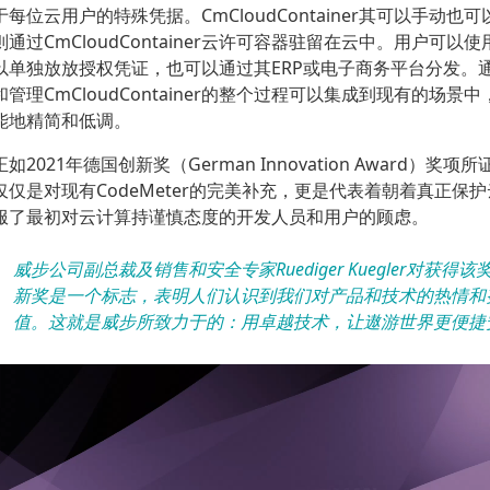
于每位云用户的特殊凭据。CmCloudContainer其可以手动
则通过CmCloudContainer云许可容器驻留在云中。用户可
以单独放放授权凭证，也可以通过其ERP或电子商务平台分发。
和管理CmCloudContainer的整个过程可以集成到现有的场
能地精简和低调。
正如2021年德国创新奖（German Innovation Award）奖项所证
仅仅是对现有CodeMeter的完美补充，更是代表着朝着真正
服了最初对云计算持谨慎态度的开发人员和用户的顾虑。
威步公司副总裁及销售和安全专家Ruediger Kuegler对获
新奖是一个标志，表明人们认识到我们对产品和技术的热情和
值。这就是威步所致力于的：用卓越技术，让遨游世界更便捷