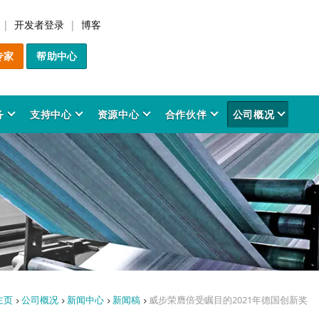
开发者登录
博客
专家
帮助中心
务
支持中心
资源中心
合作伙伴
公司概况
解决方案
产品
行业应用
服务
支持中心
资源中心
合作伙伴
公司概况
件货币化管理
odeMeter SDK
材制造与3D打印
前咨询服务
务平台
品与方案洞察
artner Program
于我们
IP Protection
CodeMeter 许可管理
金融法律科技
专业服务
用户资源
时事资讯
行业协会
创新历程
软件加密产品介绍
事实与数据
在增材制造中保护和变
CodeMeter 许可中心
软件最终用户
时事资讯档案室
创新成果
件保护
odeMeter 四维协同模型
务安全系统
询服务
全公告
决方案合作伙伴
图像处理与感知
培训服务
技术委员会
信息图表
愿景与价值观
CodeMeter License Por
奖项
权
PC软件
开发者资源
成功案例
个性化培训
质量管理
保护人工智能与机器学
CodeMeter 许可报告
专利
odeMeter 核心技术
育科研
品预警
工业自动化系统
识库
Server软件
软件开发商
成功案例
企业责任
研究与开发
数据
CodeMeter Runtime
白皮书
CodeMeter 软件加密工具
新手教程
源电网管理
品 FAQ
社会参与
文化传媒
License Server 网络授权
行业应用
主页
公司概况
新闻中心
新闻稿
威步荣膺倍受瞩目的2021年德国创新奖
研究报告
软件授权管理
新闻中心
AxProtector
CodeMeter TMR 网络授权
手册与用户指南
应用场景
程设计软件
导层与组织架构
医疗科技
与ERP系统整合
IxProtector
新闻稿