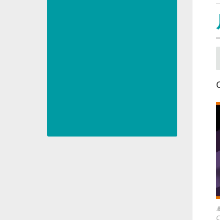
Check
out
all
the
awards
we
have
collected
Li
this
far
加