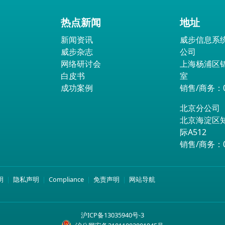
热点新闻
地址
新闻资讯
威步信息系
威步杂志
公司
网络研讨会
上海杨浦区锦
白皮书
室
成功案例
销售/商务：02
北京分公司
北京海淀区
际A512
销售/商务：01
明
隐私声明
Compliance
免责声明
网站导航
沪ICP备13035940号-3