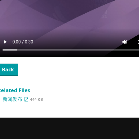
Back
elated Files
新闻发布
444 KB