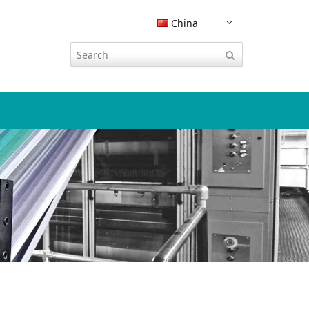
China
嵌入式软件安全
CodeMeter 集成
流程工业
运营服务
技术参数表
威步杂志
研究与开发
活动
现知识产
CODESYS 集成
KEYnote 文章
展会与活动
云授权
智慧交通
技术支持
认证证书
tal
Integration with instellix
杂志收藏
INNO DAYS
习应用和
Rockwell Studio 5000 集成
路演
欧盟《网络韧性法案》合规性
其它行业软件加密
联系方式
学习与在线活动
SAP EMS 集成
黑客大赛
网络研讨会
文档保护
CodeMeter SDK
SAP ERP 集成
生态系统
博客
PDF文档保护
Siemens TIA Portal 集成
播客
IT安全之家