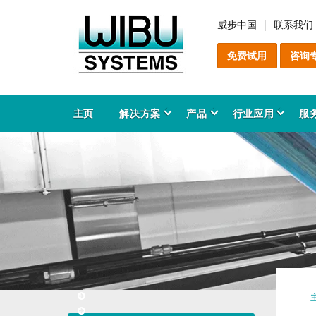
威步中国
联系我们
免费试用
咨询
主页
解决方案
产品
行业应用
服
软
C
增
售
服
产
P
关
软
C
防
咨
安
解
C
教
产
知
能
产
工
领