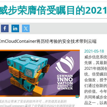
CodeMeter Embedded嵌入式
管理团队
在线激活
AxProtector IP Protect
媒体报道
威步荣膺倍受瞩目的202
加密
全球分支机构
IxProtector IP Protecti
媒体库
CodeMeter µEmbedded
AxProtector .NET
社交媒体
CodeMeter Core API
AxProtector Java
CodeMeter Protection Only 许
AxProtector Python
可
AxProtector JavaScri
CodeMeter 试用版许可
件
CmCloudContainer将历经考验的安全技术带到云端
注册登记获取演示版本
AxProtector CmE
2021-05-18
ExProtector
cense Models
威步信息系
Blurry Box
先驱，其最新产品
密狗系列
身份验证
2021年德
硬件加密狗
CodeMeter 证书保管库
统。倍受瞩
云锁
会颁发，授
轻云锁
们通过创新
软锁
的价值。今年
共同将威步全新
威步为云带来了安全的软件许可，并凭借其全新的
品之一，以
CmCloudContainers赢得了倍受瞩目的2021年德国创新奖