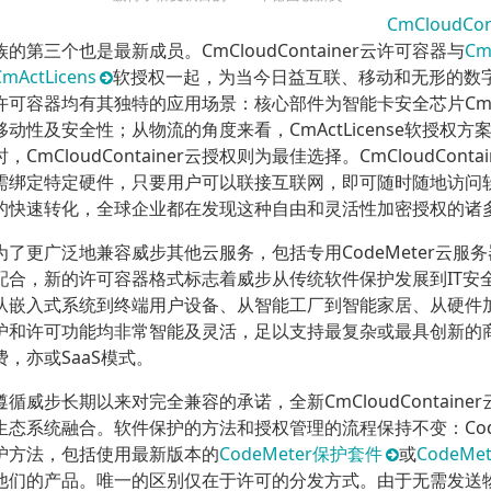
CmCloudCon
族的第三个也是最新成员。CmCloudContainer云许可容器与
Cm
CmActLicens
软授权一起，为当今日益互联、移动和无形的数
许可容器均有其独特的应用场景：核心部件为智能卡安全芯片CmD
移动性及安全性；从物流的角度来看，CmActLicense软授权
时，CmCloudContainer云授权则为最佳选择。CmCloudCo
需绑定特定硬件，只要用户可以联接互联网，即可随时随地访问
的快速转化，全球企业都在发现这种自由和灵活性加密授权的诸
为了更广泛地兼容威步其他云服务，包括专用CodeMeter云
配合，新的许可容器格式标志着威步从传统软件保护发展到IT安
从嵌入式系统到终端用户设备、从智能工厂到智能家居、从硬件加密
护和许可功能均非常智能及灵活，足以支持最复杂或最具创新的
费，亦或SaaS模式。
遵循威步长期以来对完全兼容的承诺，全新CmCloudContainer
生态系统融合。软件保护的方法和授权管理的流程保持不变：Cod
护方法，包括使用最新版本的
CodeMeter保护套件
或
CodeMet
他们的产品。唯一的区别仅在于许可的分发方式。由于无需发送