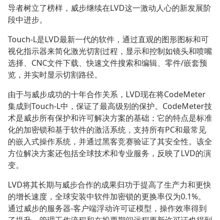
导者树立了榜样，威步继续在LVD这一激动人心的新发展阶
段中进步。
Touch-L是LVD最新一代的软件，通过直观的图形图标和可
视化指示器来简化激光切割过程，显示和控制如镜头和喷嘴
选择、CNC文件下载、快速文件搜索和编辑、零件/嵌套预
览，并实时显示切割路径。
由于与威步成功的十年合作关系，LVD现在将CodeMeter
集成到Touch-L中，保证了最高级别的保护。CodeMeter技
术是威步所有保护和许可解决方案的基础；它的特点是标准
化的加密锁和基于软件的激活系统，支持所有PC和最常见
的嵌入式操作系统，并通过黑客竞赛验证了其安全性。该全
方位解决方案还包括全球技术和专业服务，反映了LVD的演
变。
LVD将其长期与威步合作的成果归功于提高了生产力和更快
的增长速度，全球安装中软件加密锁的更换率仅为0.1%。
通过威步的服务器-客户端浮动许可证模型，操作效率得到
了提升，管理工作流程和在投票期间远程更新许可证也得到