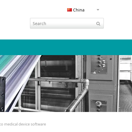
China
嵌入式软件安全
CodeMeter 集成
流程工业
运营服务
技术参数表
威步杂志
研究与开发
活动
现知识产
CODESYS 集成
KEYnote 文章
展会与活动
云授权
智慧交通
技术支持
认证证书
tal
Integration with instellix
杂志收藏
INNO DAYS
习应用和
Rockwell Studio 5000 集成
路演
欧盟《网络韧性法案》合规性
其它行业软件加密
联系方式
学习与在线活动
SAP EMS 集成
黑客大赛
网络研讨会
文档保护
CodeMeter SDK
SAP ERP 集成
 to medical device software
生态系统
博客
PDF文档保护
Siemens TIA Portal 集成
播客
IT安全之家