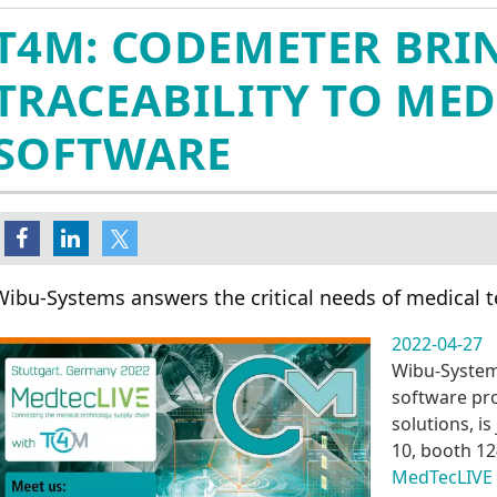
CodeMeter Embedded嵌入式
管理团队
在线激活
AxProtector IP Protect
媒体报道
T4M: CODEMETER BRI
加密
全球分支机构
IxProtector IP Protecti
媒体库
CodeMeter µEmbedded
AxProtector .NET
社交媒体
TRACEABILITY TO MED
CodeMeter Core API
AxProtector Java
CodeMeter Protection Only 许
AxProtector Python
SOFTWARE
可
AxProtector JavaScri
CodeMeter 试用版许可
件
注册登记获取演示版本
AxProtector CmE
ExProtector
cense Models
Blurry Box
密狗系列
Wibu-Systems answers the critical needs of medical 
身份验证
硬件加密狗
CodeMeter 证书保管库
2022-04-27
云锁
Wibu-Systems
轻云锁
software pro
软锁
solutions, is
10, booth 12
MedTecLIVE