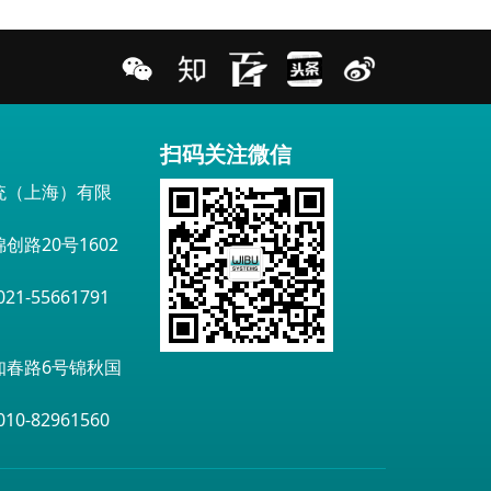
扫码关注微信
统（上海）有限
创路20号1602
1-55661791
知春路6号锦秋国
0-82961560