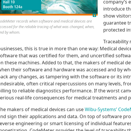
company’s ex
introduce t
show visito
odeMeter records when software and medical devices are
guarantee tr
ccessed for the reliable tracing of what was changed, when,
protected in
nd by whom.
Traceability
usinesses, this is true in more than one way: Medical device
oftware that was certified for them, and uncertified softw
n these machines. Added to that, the makers of medical de
hen their software and hardware was accessed and by whom.
ack any changes, as tampering with the software or its int
ndesirable, often critical repercussions on many levels, f
illing to reliable diagnostics performance. If the worst cam
erious real-life consequences for medical treatments and p
he makers of medical devices can use
Wibu-Systems’ Code
nd sign their applications and data. On top of software pr
everse engineering or smart licensing of individual feature
onetization, CodeMeter provides the level of traceability 