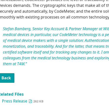
evices demands. The cryptographic keys that make all of t
ecurely and automatically, by CodeMeter, and the entire sol
moothly with existing processes on all common technology
Stefan Bamberg, Senior Key Account & Partner Manager at Wib
medical devices in particular, our CodeMeter technology is a perf
of medical device makers with a single solution: Authenticatio
monetization, and traceability. And for the latter, that means tra
certified software itself and for tracking any changes to it. I
colleagues from the medical technology business and exploring
them at T4M.”
Back
elated Files
Press Release
262 KB