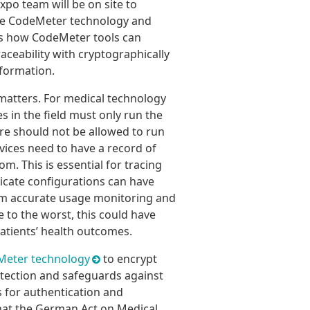
po team will be on site to
he CodeMeter technology and
rs how CodeMeter tools can
aceability with cryptographically
formation.
 matters. For medical technology
s in the field must only run the
are should not be allowed to run
vices need to have a record of
 This is essential for tracing
ricate configurations can have
rom accurate usage monitoring and
e to the worst, this could have
atients’ health outcomes.
Meter technology
to encrypt
otection and safeguards against
s for authentication and
that the German Act on Medical