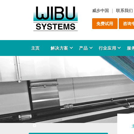
威步中国
联系我们
免费试用
咨询
主页
解决方案
产品
行业应用
服
软
C
增
售
服
产
P
关
软
C
防
咨
安
解
C
教
产
知
能
产
工
领