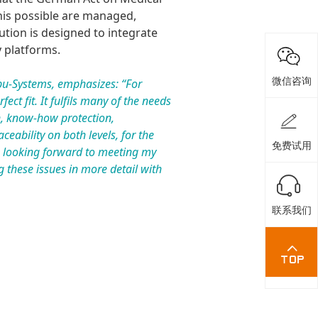
his possible are managed,
ution is designed to integrate
 platforms.
微信咨询
u-Systems, emphasizes: “For
ect fit. It fulfils many of the needs
n, know-how protection,
ceability on both levels, for the
免费试用
 am looking forward to meeting my
 these issues in more detail with
联系我们