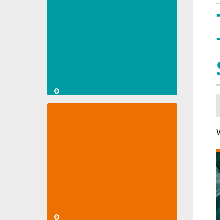
Let's
meet
at
MedtecLIVE
with
T4M
Li
加
T4M:
Greater
transparency
for
software
updates
with
CodeMeter