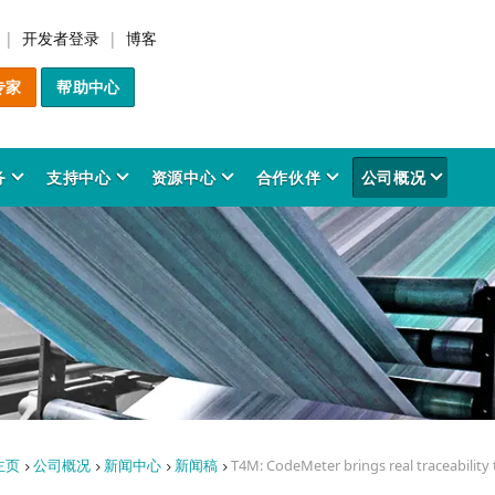
开发者登录
博客
专家
帮助中心
务
支持中心
资源中心
合作伙伴
公司概况
解决方案
产品
行业应用
服务
支持中心
资源中心
合作伙伴
公司概况
件货币化管理
odeMeter SDK
材制造与3D打印
前咨询服务
务平台
品与方案洞察
artner Program
于我们
IP Protection
CodeMeter 许可管理
金融法律科技
专业服务
用户资源
时事资讯
行业协会
创新历程
软件加密产品介绍
事实与数据
在增材制造中保护和变
CodeMeter 许可中心
软件最终用户
时事资讯档案室
创新成果
件保护
odeMeter 四维协同模型
务安全系统
询服务
全公告
决方案合作伙伴
图像处理与感知
培训服务
技术委员会
信息图表
愿景与价值观
CodeMeter License Por
奖项
权
PC软件
开发者资源
成功案例
个性化培训
质量管理
保护人工智能与机器学
CodeMeter 许可报告
专利
odeMeter 核心技术
育科研
品预警
工业自动化系统
识库
Server软件
软件开发商
成功案例
企业责任
研究与开发
数据
CodeMeter Runtime
白皮书
CodeMeter 软件加密工具
新手教程
源电网管理
品 FAQ
社会参与
文化传媒
License Server 网络授权
行业应用
主页
公司概况
新闻中心
新闻稿
T4M: CodeMeter brings real traceability
研究报告
软件授权管理
新闻中心
AxProtector
CodeMeter TMR 网络授权
手册与用户指南
应用场景
程设计软件
导层与组织架构
医疗科技
与ERP系统整合
IxProtector
新闻稿