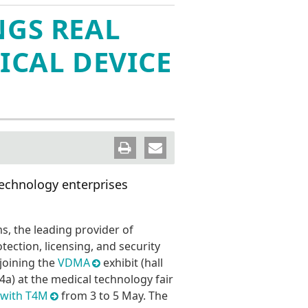
Wind River VxWorks 集成
ion
CodeMeter SDK
IT安全俱乐部
NGS REAL
on
WibuKey
认证证书
ICAL DEVICE
联系威步
 保护套件
pt 保护套
technology enterprises
, the leading provider of
tection, licensing, and security
 joining the
VDMA
exhibit (hall
4a) at the medical technology fair
 with T4M
from 3 to 5 May. The